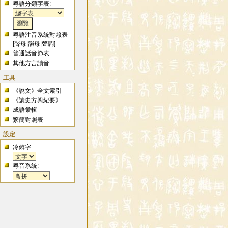
粵語分類字表:
粵語注音系統對照表
[
聲母
|
韻母
|
聲調
]
普通話音節表
其他方言讀音
工具
《說文》全文索引
《讀史方輿紀要》
成語彙輯
繁簡對照表
設定
冷僻字:
粵音系統: