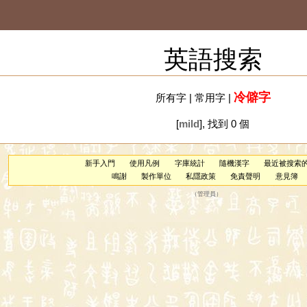
英語搜索
冷僻字
所有字
|
常用字
|
[
mild
], 找到 0 個
新手入門
使用凡例
字庫統計
隨機漢字
最近被搜索
鳴謝
製作單位
私隱政策
免責聲明
意見簿
（
管理員
）