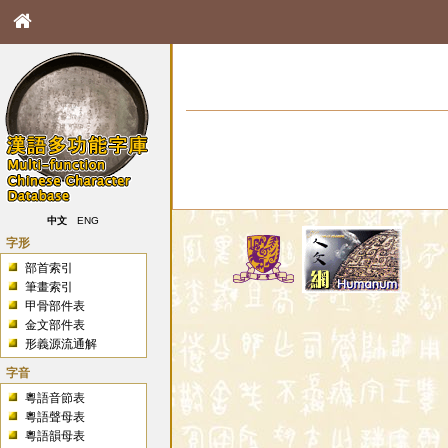
中文
ENG
字形
部首索引
筆畫索引
甲骨部件表
金文部件表
形義源流通解
字音
粵語音節表
粵語聲母表
粵語韻母表