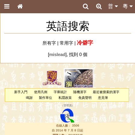
普
粵
英語搜索
冷僻字
所有字
|
常用字
|
[
mislead
], 找到 0 個
新手入門
使用凡例
字庫統計
隨機漢字
最近被搜索的漢字
鳴謝
製作單位
私隱政策
免責聲明
意見簿
（
管理員
）
在線人數： 3506
自 2014 年 7 月 8 日起