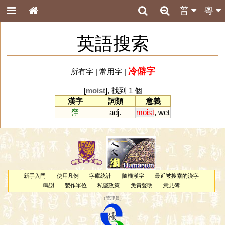
普
粵
英語搜索
冷僻字
所有字
|
常用字
|
[
moist
], 找到 1 個
漢字
詞類
意義
窏
adj.
moist
,
wet
新手入門
使用凡例
字庫統計
隨機漢字
最近被搜索的漢字
鳴謝
製作單位
私隱政策
免責聲明
意見簿
（
管理員
）