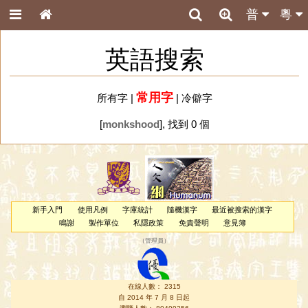
普
粵
英語搜索
常用字
所有字
|
|
冷僻字
[
monkshood
], 找到 0 個
新手入門
使用凡例
字庫統計
隨機漢字
最近被搜索的漢字
鳴謝
製作單位
私隱政策
免責聲明
意見簿
（
管理員
）
在線人數： 2315
自 2014 年 7 月 8 日起