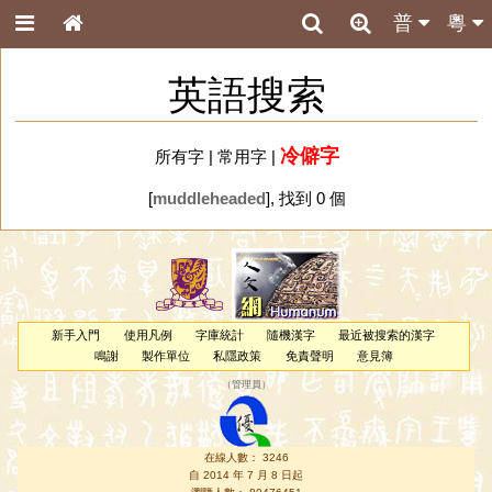
普
粵
英語搜索
冷僻字
所有字
|
常用字
|
[
muddleheaded
], 找到 0 個
新手入門
使用凡例
字庫統計
隨機漢字
最近被搜索的漢字
鳴謝
製作單位
私隱政策
免責聲明
意見簿
（
管理員
）
在線人數： 3246
自 2014 年 7 月 8 日起