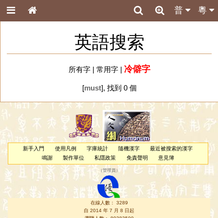
普
粵
英語搜索
冷僻字
所有字
|
常用字
|
[
must
], 找到 0 個
新手入門
使用凡例
字庫統計
隨機漢字
最近被搜索的漢字
鳴謝
製作單位
私隱政策
免責聲明
意見簿
（
管理員
）
在線人數： 3289
自 2014 年 7 月 8 日起