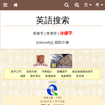
普
粵
英語搜索
冷僻字
所有字
|
常用字
|
[
naturally
], 找到 0 個
新手入門
使用凡例
字庫統計
隨機漢字
最近被搜索的漢字
鳴謝
製作單位
私隱政策
免責聲明
意見簿
（
管理員
）
在線人數： 2764
自 2014 年 7 月 8 日起