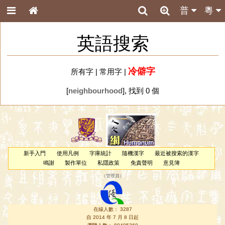
普
粵
英語搜索
冷僻字
所有字
|
常用字
|
[
neighbourhood
], 找到 0 個
新手入門
使用凡例
字庫統計
隨機漢字
最近被搜索的漢字
鳴謝
製作單位
私隱政策
免責聲明
意見簿
（
管理員
）
在線人數： 3287
自 2014 年 7 月 8 日起