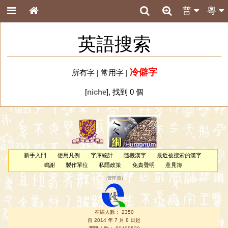
普
粵
英語搜索
冷僻字
所有字
|
常用字
|
[
niche
], 找到 0 個
新手入門
使用凡例
字庫統計
隨機漢字
最近被搜索的漢字
鳴謝
製作單位
私隱政策
免責聲明
意見簿
（
管理員
）
在線人數： 2350
自 2014 年 7 月 8 日起