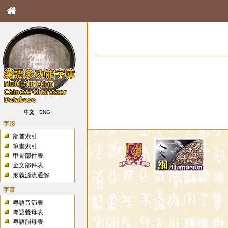
中文
ENG
字形
部首索引
筆畫索引
甲骨部件表
金文部件表
形義源流通解
字音
粵語音節表
粵語聲母表
粵語韻母表