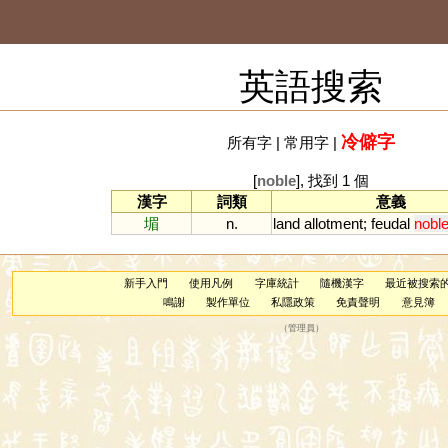
英語搜索
冷僻字
所有字
|
常用字
|
[
noble
], 找到 1 個
漢字
詞類
意義
堳
n.
land
allotment
;
feudal
nobl
新手入門
使用凡例
字庫統計
隨機漢字
最近被搜索
鳴謝
製作單位
私隱政策
免責聲明
意見簿
（
管理員
）