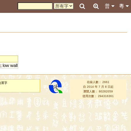
普
粵
e
;
low
wall
在線人數： 2661
的漢字
自 2014 年 7 月 8 日起
瀏覽人數： 80282059
使用次數： 294316361