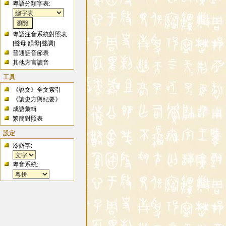
粵語分類字表:
粵語注音系統對照表
[
聲母
|
韻母
|
聲調
]
普通話音節表
其他方言讀音
工具
《說文》全文索引
《讀史方輿紀要》
成語彙輯
繁簡對照表
設定
冷僻字:
粵音系統: