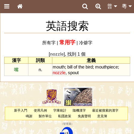
普
粵
英語搜索
常用字
所有字
|
|
冷僻字
[
nozzle
], 找到 1 個
漢字
詞類
意義
mouth
;
bill
of
the
bird
;
mouthpiece
;
嘴
n.
nozzle
,
spout
新手入門
使用凡例
字庫統計
隨機漢字
最近被搜索的漢字
鳴謝
製作單位
私隱政策
免責聲明
意見簿
（
管理員
）