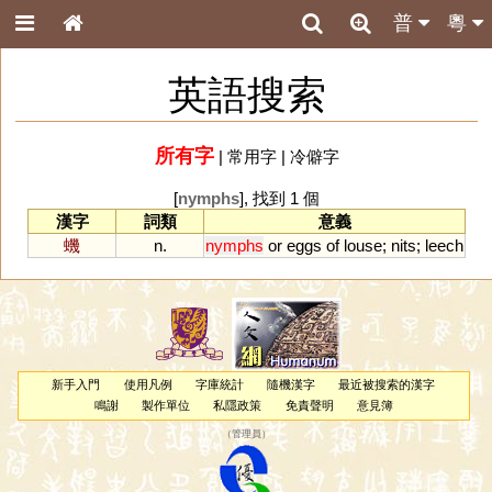
普
粵
英語搜索
所有字
|
常用字
|
冷僻字
[
nymphs
], 找到 1 個
漢字
詞類
意義
蟣
n.
nymphs
or
eggs
of
louse
;
nits
;
leech
新手入門
使用凡例
字庫統計
隨機漢字
最近被搜索的漢字
鳴謝
製作單位
私隱政策
免責聲明
意見簿
（
管理員
）