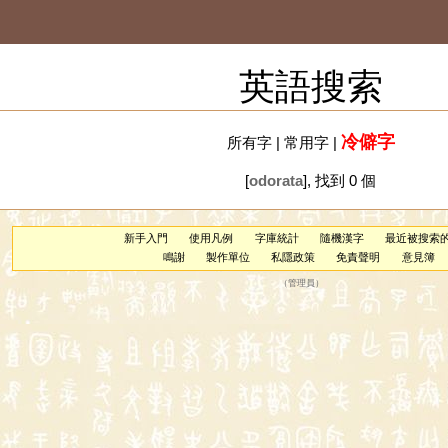
英語搜索
冷僻字
所有字
|
常用字
|
[
odorata
], 找到 0 個
新手入門
使用凡例
字庫統計
隨機漢字
最近被搜索
鳴謝
製作單位
私隱政策
免責聲明
意見簿
（
管理員
）