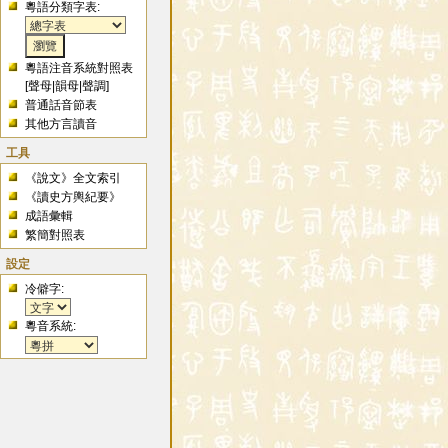
粵語分類字表:
粵語注音系統對照表
[
聲母
|
韻母
|
聲調
]
普通話音節表
其他方言讀音
工具
《說文》全文索引
《讀史方輿紀要》
成語彙輯
繁簡對照表
設定
冷僻字:
粵音系統: