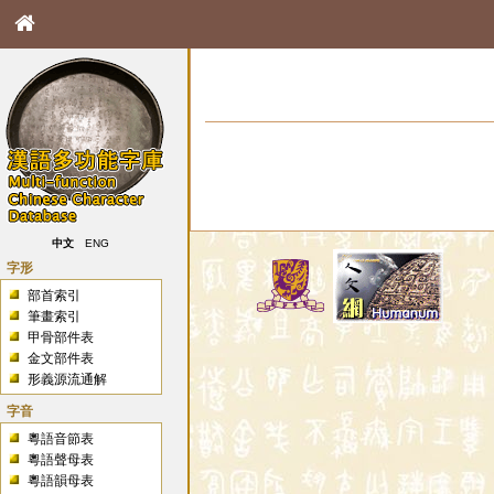
中文
ENG
字形
部首索引
筆畫索引
甲骨部件表
金文部件表
形義源流通解
字音
粵語音節表
粵語聲母表
粵語韻母表