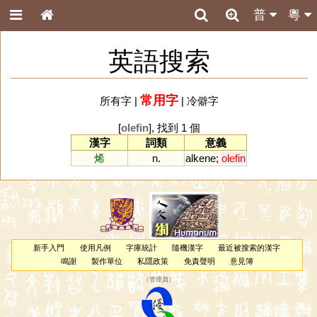
普
粵
英語搜索
常用字
所有字
|
|
冷僻字
[
olefin
], 找到 1 個
漢字
詞類
意義
烯
n.
alkene
;
olefin
新手入門
使用凡例
字庫統計
隨機漢字
最近被搜索的漢字
鳴謝
製作單位
私隱政策
免責聲明
意見簿
（
管理員
）