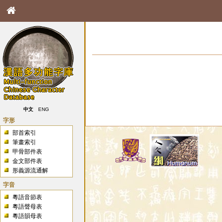
中文
ENG
字形
部首索引
筆畫索引
甲骨部件表
金文部件表
形義源流通解
字音
粵語音節表
粵語聲母表
粵語韻母表