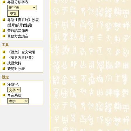
粵語分類字表:
粵語注音系統對照表
[
聲母
|
韻母
|
聲調
]
普通話音節表
其他方言讀音
工具
《說文》全文索引
《讀史方輿紀要》
成語彙輯
繁簡對照表
設定
冷僻字:
粵音系統: