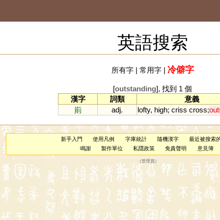
英語搜索
冷僻字
所有字
|
常用字
|
[
outstanding
], 找到 1 個
漢字
詞類
意義
崱
adj.
lofty
,
high
;
criss
cross
;
out
新手入門
使用凡例
字庫統計
隨機漢字
最近被搜索
鳴謝
製作單位
私隱政策
免責聲明
意見簿
（
管理員
）