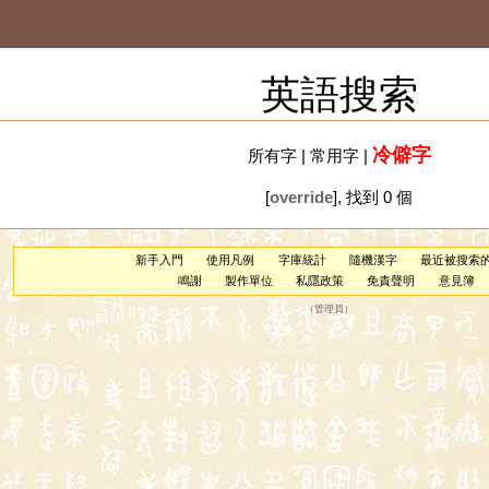
英語搜索
冷僻字
所有字
|
常用字
|
[
override
], 找到 0 個
新手入門
使用凡例
字庫統計
隨機漢字
最近被搜索
鳴謝
製作單位
私隱政策
免責聲明
意見簿
（
管理員
）