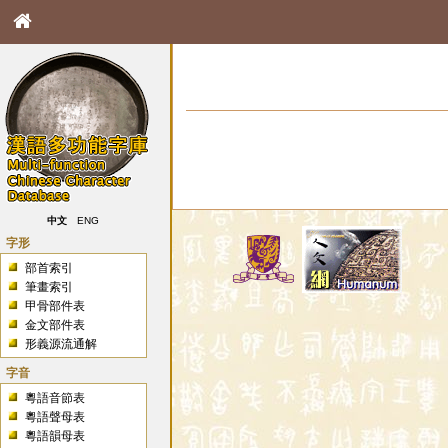
中文
ENG
字形
部首索引
筆畫索引
甲骨部件表
金文部件表
形義源流通解
字音
粵語音節表
粵語聲母表
粵語韻母表