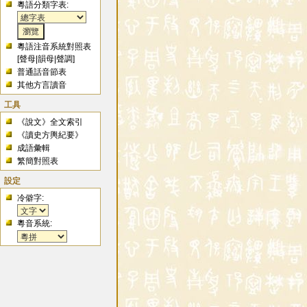
粵語分類字表:
粵語注音系統對照表
[
聲母
|
韻母
|
聲調
]
普通話音節表
其他方言讀音
工具
《說文》全文索引
《讀史方輿紀要》
成語彙輯
繁簡對照表
設定
冷僻字:
粵音系統: