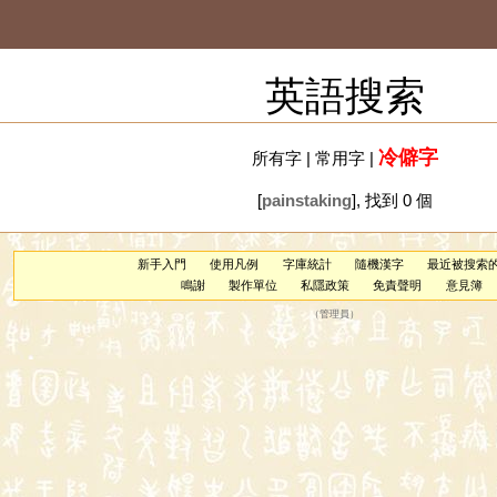
英語搜索
冷僻字
所有字
|
常用字
|
[
painstaking
], 找到 0 個
新手入門
使用凡例
字庫統計
隨機漢字
最近被搜索
鳴謝
製作單位
私隱政策
免責聲明
意見簿
（
管理員
）