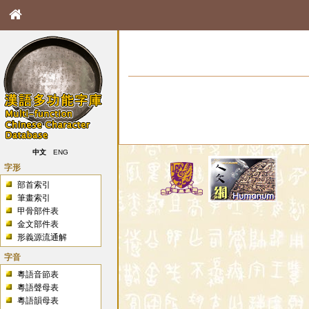
中文
ENG
字形
部首索引
筆畫索引
甲骨部件表
金文部件表
形義源流通解
字音
粵語音節表
粵語聲母表
粵語韻母表