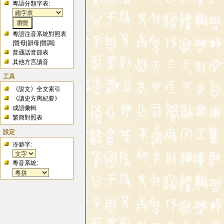
粵語分類字表:
粵語注音系統對照表
[
聲母
|
韻母
|
聲調
]
普通話音節表
其他方言讀音
工具
《說文》全文索引
《讀史方輿紀要》
成語彙輯
繁簡對照表
設定
冷僻字:
粵音系統: