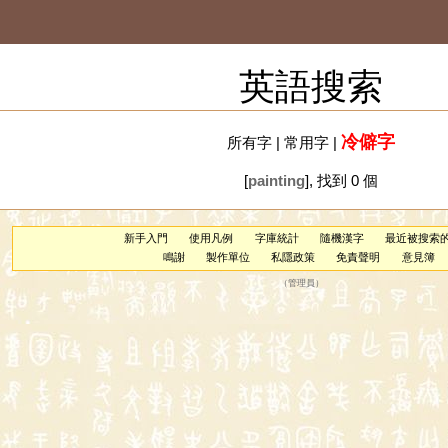
英語搜索
冷僻字
所有字
|
常用字
|
[
painting
], 找到 0 個
新手入門
使用凡例
字庫統計
隨機漢字
最近被搜索
鳴謝
製作單位
私隱政策
免責聲明
意見簿
（
管理員
）