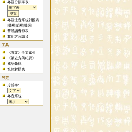
粵語分類字表:
粵語注音系統對照表
[
聲母
|
韻母
|
聲調
]
普通話音節表
其他方言讀音
工具
《說文》全文索引
《讀史方輿紀要》
成語彙輯
繁簡對照表
設定
冷僻字:
粵音系統: