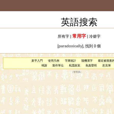
英語搜索
常用字
所有字
|
|
冷僻字
[
paradoxically
], 找到 0 個
新手入門
使用凡例
字庫統計
隨機漢字
最近被搜索
鳴謝
製作單位
私隱政策
免責聲明
意見簿
（
管理員
）