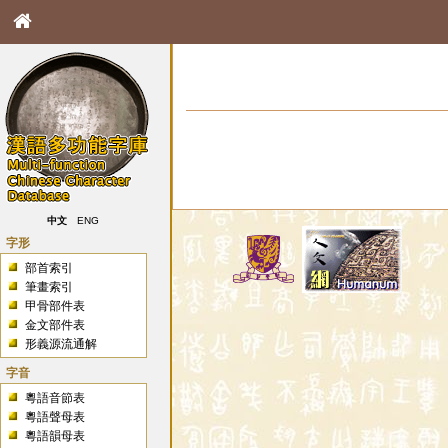
中文
ENG
字形
部首索引
筆畫索引
甲骨部件表
金文部件表
形義源流通解
字音
粵語音節表
粵語聲母表
粵語韻母表