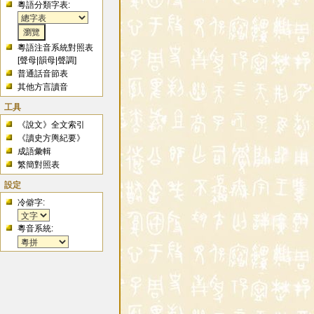
粵語分類字表:
粵語注音系統對照表
[
聲母
|
韻母
|
聲調
]
普通話音節表
其他方言讀音
工具
《說文》全文索引
《讀史方輿紀要》
成語彙輯
繁簡對照表
設定
冷僻字:
粵音系統: