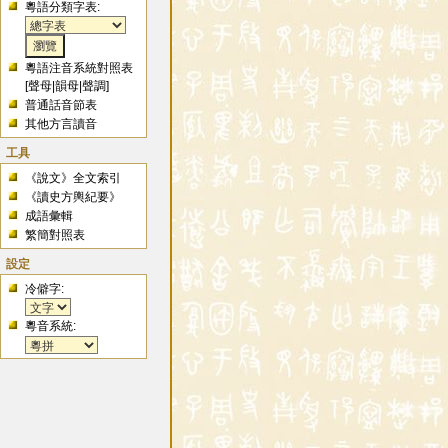
粵語分類字表:
粵語注音系統對照表
[
聲母
|
韻母
|
聲調
]
普通話音節表
其他方言讀音
工具
《說文》全文索引
《讀史方輿紀要》
成語彙輯
繁簡對照表
設定
冷僻字:
粵音系統: