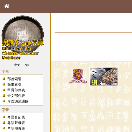
中文
ENG
字形
部首索引
筆畫索引
甲骨部件表
金文部件表
形義源流通解
字音
粵語音節表
粵語聲母表
粵語韻母表