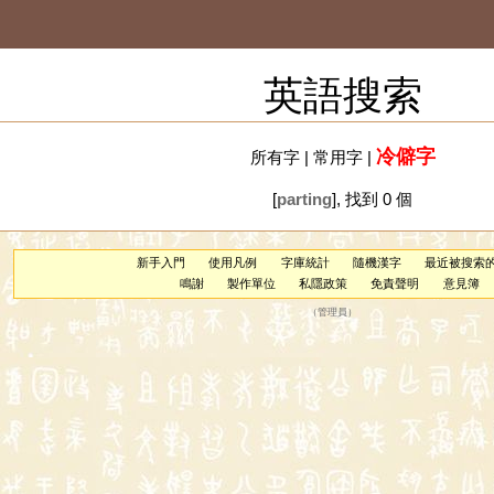
英語搜索
冷僻字
所有字
|
常用字
|
[
parting
], 找到 0 個
新手入門
使用凡例
字庫統計
隨機漢字
最近被搜索
鳴謝
製作單位
私隱政策
免責聲明
意見簿
（
管理員
）