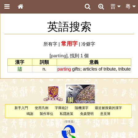
普
粵
英語搜索
常用字
所有字
|
|
冷僻字
[
parting
], 找到 1 個
漢字
詞類
意義
贐
n.
parting
gifts
;
articles
of
tribute
,
tribute
新手入門
使用凡例
字庫統計
隨機漢字
最近被搜索的漢字
鳴謝
製作單位
私隱政策
免責聲明
意見簿
（
管理員
）