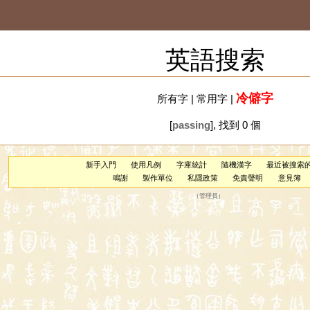
英語搜索
冷僻字
所有字
|
常用字
|
[
passing
], 找到 0 個
新手入門
使用凡例
字庫統計
隨機漢字
最近被搜索
鳴謝
製作單位
私隱政策
免責聲明
意見簿
（
管理員
）