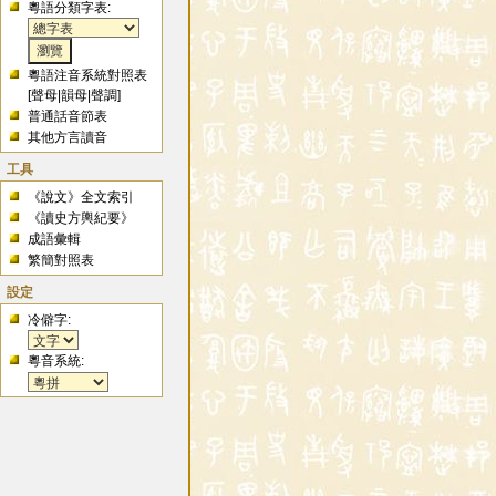
粵語分類字表:
粵語注音系統對照表
[
聲母
|
韻母
|
聲調
]
普通話音節表
其他方言讀音
工具
《說文》全文索引
《讀史方輿紀要》
成語彙輯
繁簡對照表
設定
冷僻字:
粵音系統: