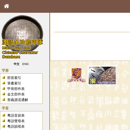
中文
ENG
字形
部首索引
筆畫索引
甲骨部件表
金文部件表
形義源流通解
字音
粵語音節表
粵語聲母表
粵語韻母表