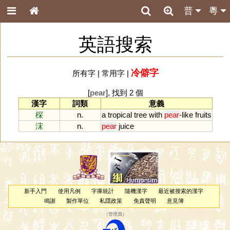
普
粵
英語搜索
冷僻字
所有字
|
常用字
|
[
pear
], 找到 2 個
漢字
詞類
意義
棎
n.
a
tropical
tree
with
pear
-
like
fruits
浨
n.
pear
juice
新手入門
使用凡例
字庫統計
隨機漢字
最近被搜索的漢字
鳴謝
製作單位
私隱政策
免責聲明
意見簿
（
管理員
）