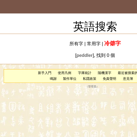
英語搜索
冷僻字
所有字
|
常用字
|
[
peddler
], 找到 0 個
新手入門
使用凡例
字庫統計
隨機漢字
最近被搜索
鳴謝
製作單位
私隱政策
免責聲明
意見簿
（
管理員
）