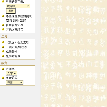
粵語分類字表:
粵語注音系統對照表
[
聲母
|
韻母
|
聲調
]
普通話音節表
其他方言讀音
工具
《說文》全文索引
《讀史方輿紀要》
成語彙輯
繁簡對照表
設定
冷僻字:
粵音系統: