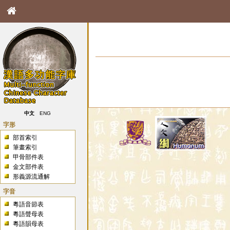
中文
ENG
字形
部首索引
筆畫索引
甲骨部件表
金文部件表
形義源流通解
字音
粵語音節表
粵語聲母表
粵語韻母表