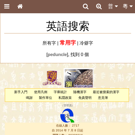
普
粵
英語搜索
常用字
所有字
|
|
冷僻字
[
peduncle
], 找到 0 個
新手入門
使用凡例
字庫統計
隨機漢字
最近被搜索的漢字
鳴謝
製作單位
私隱政策
免責聲明
意見簿
（
管理員
）
在線人數： 2717
自 2014 年 7 月 8 日起