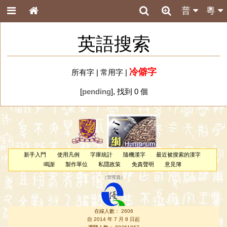
普
粵
英語搜索
冷僻字
所有字
|
常用字
|
[
pending
], 找到 0 個
新手入門
使用凡例
字庫統計
隨機漢字
最近被搜索的漢字
鳴謝
製作單位
私隱政策
免責聲明
意見簿
（
管理員
）
在線人數： 2606
自 2014 年 7 月 8 日起