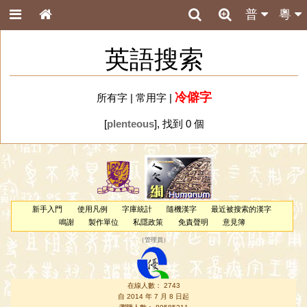
普
粵
英語搜索
冷僻字
所有字
|
常用字
|
[
plenteous
], 找到 0 個
新手入門
使用凡例
字庫統計
隨機漢字
最近被搜索的漢字
鳴謝
製作單位
私隱政策
免責聲明
意見簿
（
管理員
）
在線人數： 2743
自 2014 年 7 月 8 日起