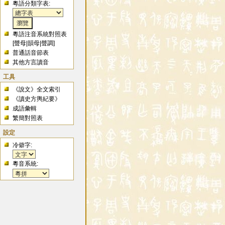
粵語分類字表:
粵語注音系統對照表
[
聲母
|
韻母
|
聲調
]
普通話音節表
其他方言讀音
工具
《說文》全文索引
《讀史方輿紀要》
成語彙輯
繁簡對照表
設定
冷僻字:
粵音系統: