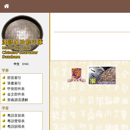
中文
ENG
字形
部首索引
筆畫索引
甲骨部件表
金文部件表
形義源流通解
字音
粵語音節表
粵語聲母表
粵語韻母表