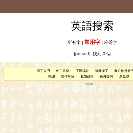
英語搜索
常用字
所有字
|
|
冷僻字
[
poised
], 找到 0 個
新手入門
使用凡例
字庫統計
隨機漢字
最近被搜索
鳴謝
製作單位
私隱政策
免責聲明
意見簿
（
管理員
）