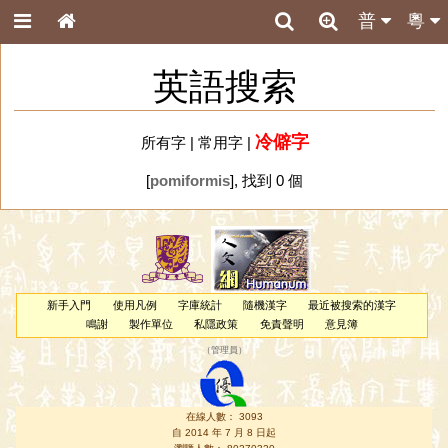
普
粵
英語搜索
冷僻字
所有字
|
常用字
|
[
pomiformis
], 找到 0 個
新手入門
使用凡例
字庫統計
隨機漢字
最近被搜索的漢字
鳴謝
製作單位
私隱政策
免責聲明
意見簿
（
管理員
）
在線人數： 3093
自 2014 年 7 月 8 日起