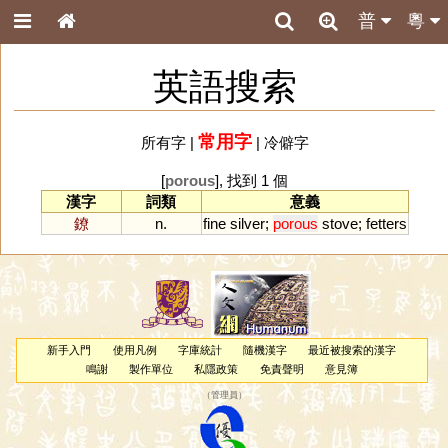
普
粵
英語搜索
常用字
所有字
|
|
冷僻字
[
porous
], 找到 1 個
漢字
詞類
意義
鐐
n.
fine
silver
;
porous
stove
;
fetters
新手入門
使用凡例
字庫統計
隨機漢字
最近被搜索的漢字
鳴謝
製作單位
私隱政策
免責聲明
意見簿
（
管理員
）