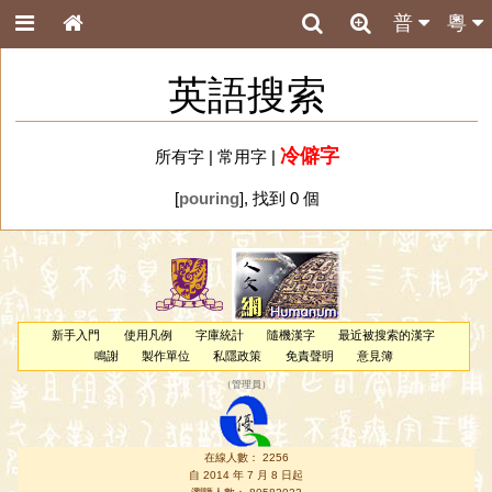
普
粵
英語搜索
冷僻字
所有字
|
常用字
|
[
pouring
], 找到 0 個
新手入門
使用凡例
字庫統計
隨機漢字
最近被搜索的漢字
鳴謝
製作單位
私隱政策
免責聲明
意見簿
（
管理員
）
在線人數： 2256
自 2014 年 7 月 8 日起