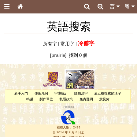
普
粵
英語搜索
冷僻字
所有字
|
常用字
|
[
prairie
], 找到 0 個
新手入門
使用凡例
字庫統計
隨機漢字
最近被搜索的漢字
鳴謝
製作單位
私隱政策
免責聲明
意見簿
（
管理員
）
在線人數： 2439
自 2014 年 7 月 8 日起