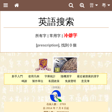
普
粵
英語搜索
冷僻字
所有字
|
常用字
|
[
prescription
], 找到 0 個
新手入門
使用凡例
字庫統計
隨機漢字
最近被搜索的漢字
鳴謝
製作單位
私隱政策
免責聲明
意見簿
（
管理員
）
在線人數： 2703
自 2014 年 7 月 8 日起