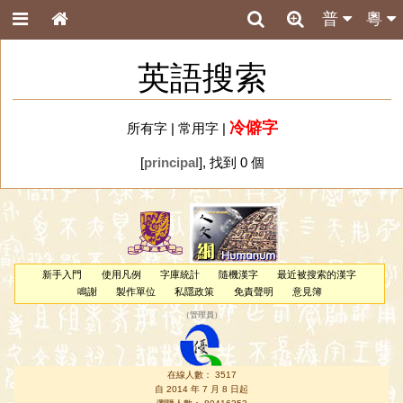
普
粵
英語搜索
冷僻字
所有字
|
常用字
|
[
principal
], 找到 0 個
新手入門
使用凡例
字庫統計
隨機漢字
最近被搜索的漢字
鳴謝
製作單位
私隱政策
免責聲明
意見簿
（
管理員
）
在線人數： 3517
自 2014 年 7 月 8 日起