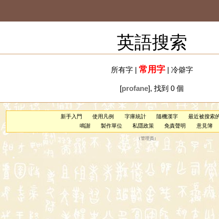
英語搜索
常用字
所有字
|
|
冷僻字
[
profane
], 找到 0 個
新手入門
使用凡例
字庫統計
隨機漢字
最近被搜索
鳴謝
製作單位
私隱政策
免責聲明
意見簿
（
管理員
）