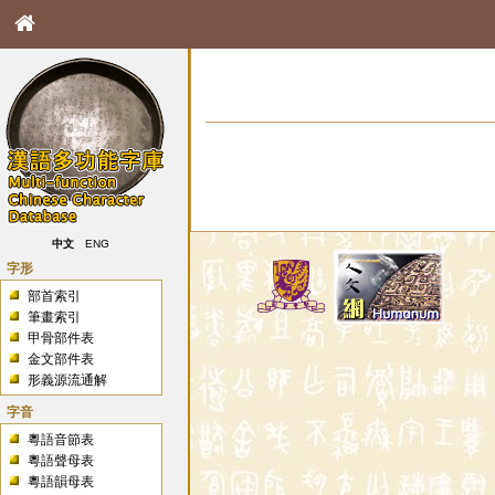
中文
ENG
字形
部首索引
筆畫索引
甲骨部件表
金文部件表
形義源流通解
字音
粵語音節表
粵語聲母表
粵語韻母表