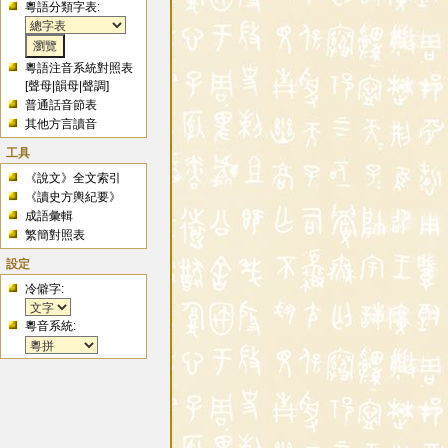
粵語分類字表:
粵語注音系統對照表
[
聲母
|
韻母
|
聲調
]
普通話音節表
其他方言讀音
工具
《說文》全文索引
《讀史方輿紀要》
成語彙輯
繁簡對照表
設定
冷僻字:
粵音系統: