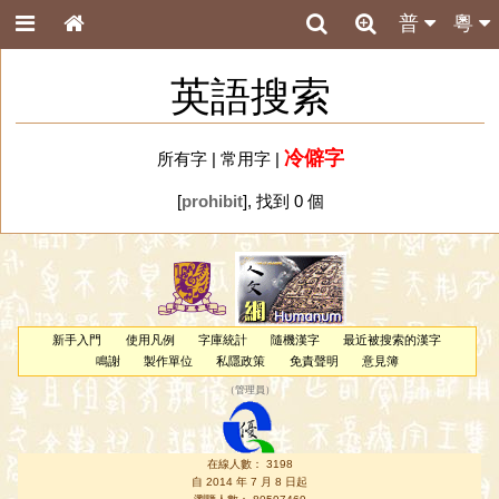
普
粵
英語搜索
冷僻字
所有字
|
常用字
|
[
prohibit
], 找到 0 個
新手入門
使用凡例
字庫統計
隨機漢字
最近被搜索的漢字
鳴謝
製作單位
私隱政策
免責聲明
意見簿
（
管理員
）
在線人數： 3198
自 2014 年 7 月 8 日起