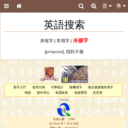
普
粵
英語搜索
冷僻字
所有字
|
常用字
|
[
propose
], 找到 0 個
新手入門
使用凡例
字庫統計
隨機漢字
最近被搜索的漢字
鳴謝
製作單位
私隱政策
免責聲明
意見簿
（
管理員
）
在線人數： 2593
自 2014 年 7 月 8 日起