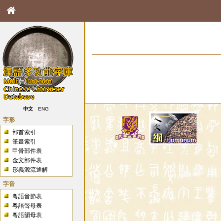
中文
ENG
字形
部首索引
筆畫索引
甲骨部件表
金文部件表
形義源流通解
字音
粵語音節表
粵語聲母表
粵語韻母表