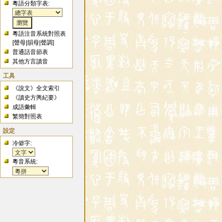
粵語分類字表:
粵語注音系統對照表
[
聲母
|
韻母
|
聲調
]
普通話音節表
其他方言讀音
工具
《說文》全文索引
《讀史方輿紀要》
成語彙輯
繁簡對照表
設定
冷僻字:
粵音系統: