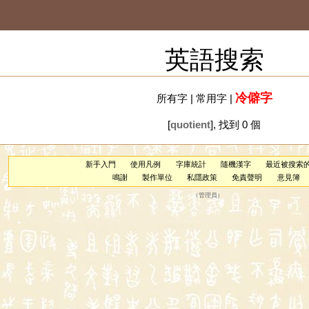
英語搜索
冷僻字
所有字
|
常用字
|
[
quotient
], 找到 0 個
新手入門
使用凡例
字庫統計
隨機漢字
最近被搜索
鳴謝
製作單位
私隱政策
免責聲明
意見簿
（
管理員
）