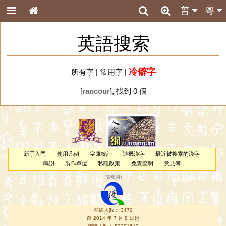
普
粵
英語搜索
冷僻字
所有字
|
常用字
|
[
rancour
], 找到 0 個
新手入門
使用凡例
字庫統計
隨機漢字
最近被搜索的漢字
鳴謝
製作單位
私隱政策
免責聲明
意見簿
（
管理員
）
在線人數： 3470
自 2014 年 7 月 8 日起