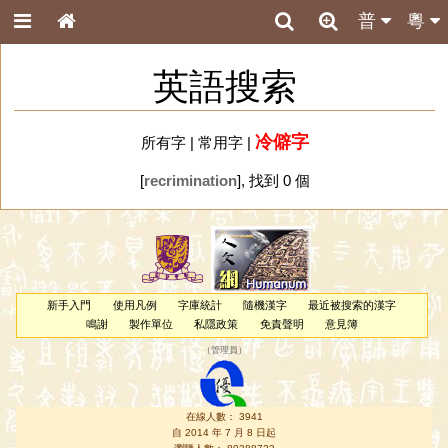
普
粵
英語搜索
冷僻字
所有字
|
常用字
|
[
recrimination
], 找到 0 個
新手入門
使用凡例
字庫統計
隨機漢字
最近被搜索的漢字
鳴謝
製作單位
私隱政策
免責聲明
意見簿
（
管理員
）
在線人數： 3941
自 2014 年 7 月 8 日起