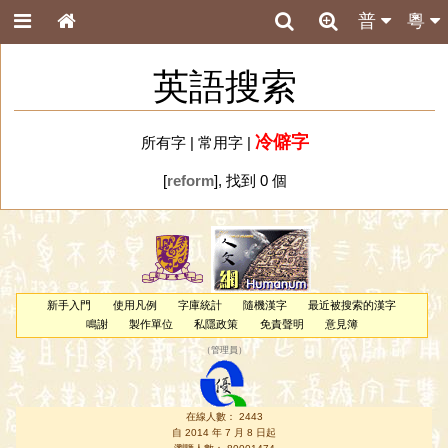
普
粵
英語搜索
冷僻字
所有字
|
常用字
|
[
reform
], 找到 0 個
新手入門
使用凡例
字庫統計
隨機漢字
最近被搜索的漢字
鳴謝
製作單位
私隱政策
免責聲明
意見簿
（
管理員
）
在線人數： 2443
自 2014 年 7 月 8 日起