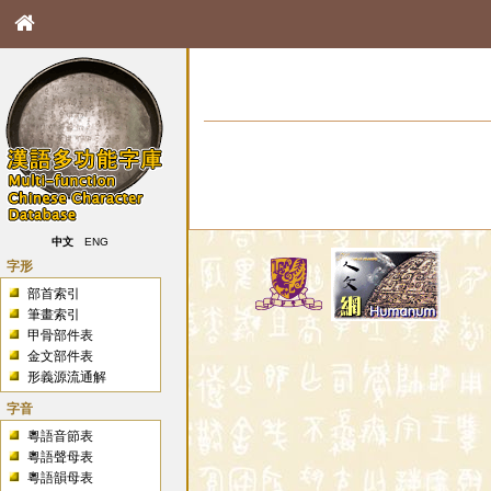
中文
ENG
字形
部首索引
筆畫索引
甲骨部件表
金文部件表
形義源流通解
字音
粵語音節表
粵語聲母表
粵語韻母表