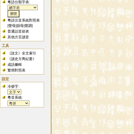
粵語分類字表:
粵語注音系統對照表
[
聲母
|
韻母
|
聲調
]
普通話音節表
其他方言讀音
工具
《說文》全文索引
《讀史方輿紀要》
成語彙輯
繁簡對照表
設定
冷僻字:
粵音系統: