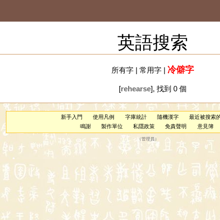
英語搜索
冷僻字
所有字
|
常用字
|
[
rehearse
], 找到 0 個
新手入門
使用凡例
字庫統計
隨機漢字
最近被搜索
鳴謝
製作單位
私隱政策
免責聲明
意見簿
（
管理員
）