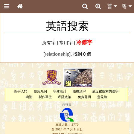
普
粵
英語搜索
冷僻字
所有字
|
常用字
|
[
relationship
], 找到 0 個
新手入門
使用凡例
字庫統計
隨機漢字
最近被搜索的漢字
鳴謝
製作單位
私隱政策
免責聲明
意見簿
（
管理員
）
在線人數： 2770
自 2014 年 7 月 8 日起