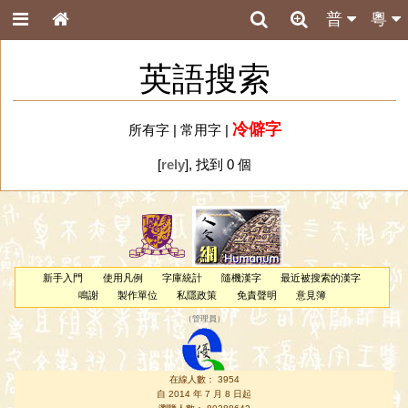
普
粵
英語搜索
冷僻字
所有字
|
常用字
|
[
rely
], 找到 0 個
新手入門
使用凡例
字庫統計
隨機漢字
最近被搜索的漢字
鳴謝
製作單位
私隱政策
免責聲明
意見簿
（
管理員
）
在線人數： 3954
自 2014 年 7 月 8 日起