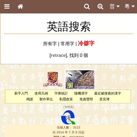
普
粵
英語搜索
冷僻字
所有字
|
常用字
|
[
retrace
], 找到 0 個
新手入門
使用凡例
字庫統計
隨機漢字
最近被搜索的漢字
鳴謝
製作單位
私隱政策
免責聲明
意見簿
（
管理員
）
在線人數： 3112
自 2014 年 7 月 8 日起