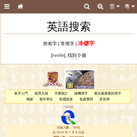
普
粵
英語搜索
冷僻字
所有字
|
常用字
|
[
revile
], 找到 0 個
新手入門
使用凡例
字庫統計
隨機漢字
最近被搜索的漢字
鳴謝
製作單位
私隱政策
免責聲明
意見簿
（
管理員
）
在線人數： 3061
自 2014 年 7 月 8 日起