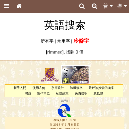
普
粵
英語搜索
冷僻字
所有字
|
常用字
|
[
rimmed
], 找到 0 個
新手入門
使用凡例
字庫統計
隨機漢字
最近被搜索的漢字
鳴謝
製作單位
私隱政策
免責聲明
意見簿
（
管理員
）
在線人數： 3970
自 2014 年 7 月 8 日起