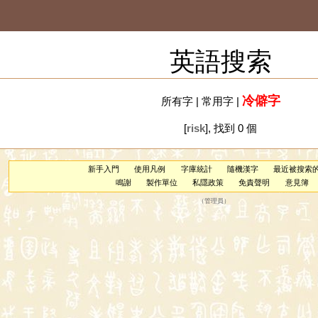
英語搜索
冷僻字
所有字
|
常用字
|
[
risk
], 找到 0 個
新手入門
使用凡例
字庫統計
隨機漢字
最近被搜索
鳴謝
製作單位
私隱政策
免責聲明
意見簿
（
管理員
）