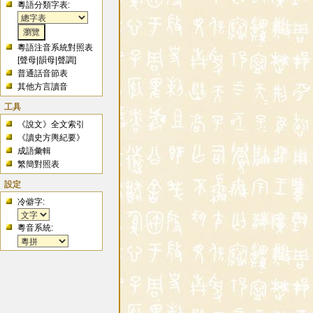
粵語分類字表:
粵語注音系統對照表
[
聲母
|
韻母
|
聲調
]
普通話音節表
其他方言讀音
工具
《說文》全文索引
《讀史方輿紀要》
成語彙輯
繁簡對照表
設定
冷僻字:
粵音系統: