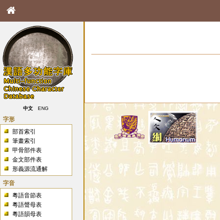
中文
ENG
字形
部首索引
筆畫索引
甲骨部件表
金文部件表
形義源流通解
字音
粵語音節表
粵語聲母表
粵語韻母表