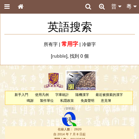
普
粵
英語搜索
常用字
所有字
|
|
冷僻字
[
rubble
], 找到 0 個
新手入門
使用凡例
字庫統計
隨機漢字
最近被搜索的漢字
鳴謝
製作單位
私隱政策
免責聲明
意見簿
（
管理員
）
在線人數： 2620
自 2014 年 7 月 8 日起