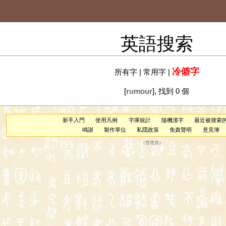
英語搜索
冷僻字
所有字
|
常用字
|
[
rumour
], 找到 0 個
新手入門
使用凡例
字庫統計
隨機漢字
最近被搜索
鳴謝
製作單位
私隱政策
免責聲明
意見簿
（
管理員
）