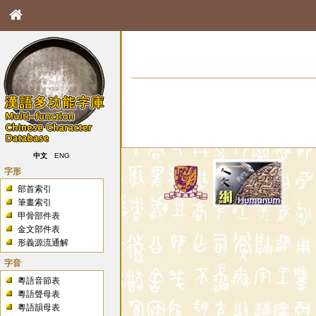
中文
ENG
字形
部首索引
筆畫索引
甲骨部件表
金文部件表
形義源流通解
字音
粵語音節表
粵語聲母表
粵語韻母表