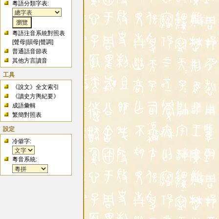
粵語分類字表:
粵語注音系統對照表
[
聲母
|
韻母
|
聲調
]
普通話音節表
其他方言讀音
工具
《說文》全文索引
《讀史方輿紀要》
成語彙輯
繁簡對照表
設定
冷僻字:
粵音系統: